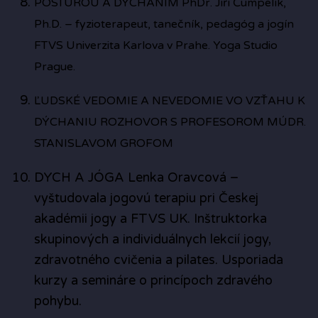
POSTÚROU A DÝCHANÍM PhDr. Jiří Čumpelík,
Ph.D. – fyzioterapeut, tanečník, pedagóg a jogín
FTVS Univerzita Karlova v Prahe. Yoga Studio
Prague.
ĽUDSKÉ VEDOMIE A NEVEDOMIE VO VZŤAHU K
DÝCHANIU ROZHOVOR S PROFESOROM MÚDR.
STANISLAVOM GROFOM
DYCH A JÓGA Lenka Oravcová –
vyštudovala jogovú terapiu pri Českej
akadémii jogy a FTVS UK. Inštruktorka
skupinových a individuálnych lekcií jogy,
zdravotného cvičenia a pilates. Usporiada
kurzy a semináre o princípoch zdravého
pohybu.