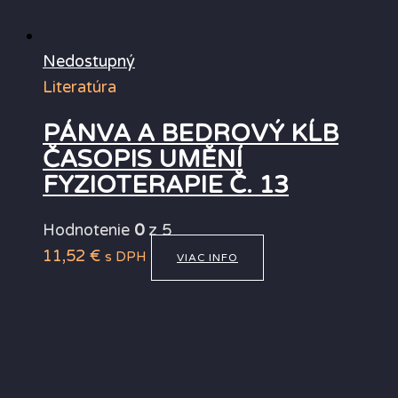
Nedostupný
Literatúra
PÁNVA A BEDROVÝ KĹB
ČASOPIS UMĚNÍ
FYZIOTERAPIE Č. 13
Hodnotenie
0
z 5
11,52
€
s DPH
VIAC INFO