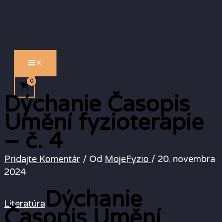
MAIN
Preskočiť
MENU
na
obsah
Dýchanie Časopis
Umění fyzioterapie
– č. 4
Pridajte Komentár
/ Od
MojeFyzio
/
20. novembra
2024
Dýchanie
Literatúra
Časopis Umění