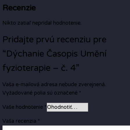
Recenzie
Nikto zatiaľ nepridal hodnotenie.
Pridajte prvú recenziu pre
“Dýchanie Časopis Umění
fyzioterapie – č. 4”
Vaša e-mailová adresa nebude zverejnená.
Vyžadované polia sú označené
*
Vaše hodnotenie
*
Vaša recenzia
*