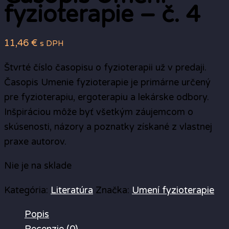
fyzioterapie – č. 4
11,46
€
s DPH
Štvrté číslo časopisu o fyzioterapii už v predaji.
Časopis Umenie fyzioterapie je primárne určený
pre fyzioterapiu, ergoterapiu a lekárske odbory.
Inšpiráciou môže byť všetkým záujemcom o
skúsenosti, názory a poznatky získané z vlastnej
praxe autorov.
Nie je na sklade
Kategória:
Literatúra
Značka:
Umení fyzioterapie
Popis
Recenzie (0)