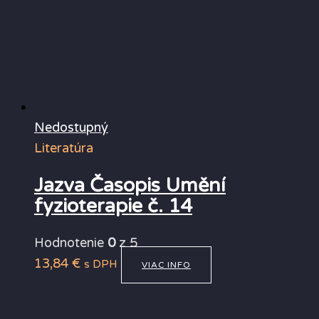
Nedostupný
Literatúra
Jazva Časopis Umění
fyzioterapie č. 14
Hodnotenie
0
z 5
13,84
€
s DPH
VIAC INFO