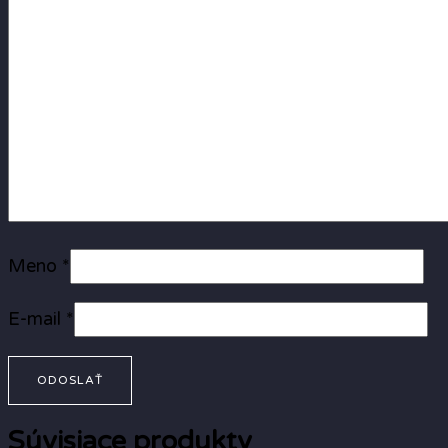
Meno
*
E-mail
*
Súvisiace produkty