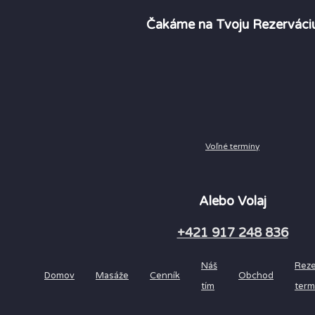
Čakáme na Tvoju Rezerváci
Voľné termíny
Alebo Volaj
+421 917 248 836
Náš
Reze
Domov
Masáže
Cenník
Obchod
tím
term