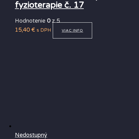
fyzioterapie č. 17
Hodnotenie
0
z 5
15,40
€
s DPH
VIAC INFO
Nedostupný