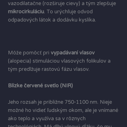
vazodilatačne (rozširuje cievy) a tým zlepšuje
mikrocirkuláciu
. To urýchľuje odvod
odpadových látok a dodávku kyslíka.
Môže pomôcť pri
vypadávaní vlasov
(alopecia) stimuláciou vlasových folikulov a
tým predlžuje rastovú fázu vlasov.
Blízke červené svetlo (NIR)
Jeho rozsah je približne 750-1100 nm. Nieje
možné ho vidieť ľudským okom, ale je vnímané
ako teplo a využíva sa v rôznych
technológiách. Má dlhú vlnovú dĺžku, čo mu