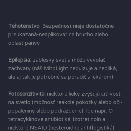
Tehotenstvo
: Bezpečnosť nieje dostatočne
preukázaná-neaplikovať na brucho alebo
oblasť panvy.
Epilepsia:
záblesky svetla môžu vyvolať
záchvaty (náš MitoLight nepulzuje a nebliká,
ale aj tak je potrebné sa poradiť s lekárom)
Fotosenzitivita:
niektoré lieky zvyšujú citlivosť
na svetlo (možnosť reakcie pokožky alebo očí-
popáleniny alebo podráždenie). Ide napr. O
tetracyklínové antibiotiká, izotretinoín a
niektoré NSAID (nesteroidné antiflogistiká)