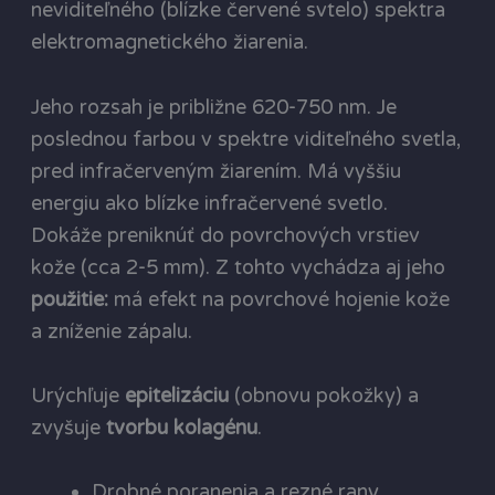
neviditeľného (blízke červené svtelo) spektra
elektromagnetického žiarenia.
Jeho rozsah je približne 620-750 nm. Je
poslednou farbou v spektre viditeľného svetla,
pred infračerveným žiarením. Má vyššiu
energiu ako blízke infračervené svetlo.
Dokáže preniknúť do povrchových vrstiev
kože (cca 2-5 mm). Z tohto vychádza aj jeho
použitie:
má efekt na povrchové hojenie kože
a zníženie zápalu.
Urýchľuje
epitelizáciu
(obnovu pokožky) a
zvyšuje
tvorbu kolagénu
.
Drobné poranenia a rezné rany