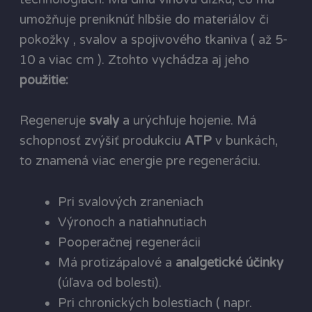
umožňuje preniknúť hlbšie do materiálov či
pokožky , svalov a spojivového tkaniva ( až 5-
10 a viac cm ). Ztohto vychádza aj jeho
použitie:
Regeneruje
svaly
a urýchľuje hojenie. Má
schopnosť zvýšiť produkciu
ATP
v bunkách,
to znamená viac energie pre regeneráciu.
Pri svalových zraneniach
Výronoch a natiahnutiach
Pooperačnej regenerácii
Má protizápalové a
analgetické účinky
(úľava od bolesti).
Pri chronických bolestiach ( napr.