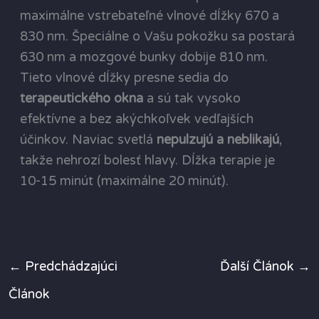
maximálne vstrebateľné vlnové dĺžky 670 a
830 nm. Špeciálne o Vašu pokožku sa postará
630 nm a mozgové bunky dobije 810 nm.
Tieto vlnové dĺžky presne sedia do
terapeutického okna
a sú tak vysoko
efektívne a bez akýchkoľvek vedľajších
účinkov. Naviac svetlá
nepulzujú a neblikajú
,
takže nehrozí bolesť hlavy. Dĺžka terapie je
10-15 minút (maximálne 20 minút).
←
Predchádzajúci
Ďalší Článok
→
Článok