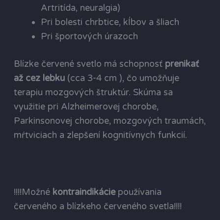
Artritída, neuralgia)
Pri bolesti chrbtice, kĺbov a šliach
Pri športových úrazoch
Blízke červené svetlo má schopnosť
prenikať
až cez lebku
(cca 3-4 cm ), čo umožňuje
terapiu mozgových štruktúr. Skúma sa
využitie pri Alzheimerovej chorobe,
Parkinsonovej chorobe, mozgových traumách,
mŕtviciach a zlepšení kognitívnych funkcií.
!!!!Možné
kontraindikácie
používania
červeného a blízkeho červeného svetla!!!!