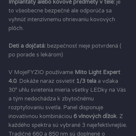
Implantáty alebo kovové predmety v tele:
je
to všeobecne bezpečné ale odporúča sa
vyhnúť intenzívnemu ohrievaniu kovových
plôch.
Deti a dojčatá:
bezpečnosť nieje potvrdená (
po porade s lekárom)
V MojeFYZIO používame
Mito Light Expert
4.0
. Dokáže naraz osvietiť
1/3 tela
a vďaka
30° uhlu svietenia mieria všetky LEDky na Vás
a tým nedochádza k zbytočnému
rozptyľovaniu svetla. Panel disponuje
inovatívnou kombináciou
6 vlnových dĺžok
. Z
každého spektra sú vybrané 3 najefektívnejšie.
Tradičné 660 a 850 nm sú doplnené o