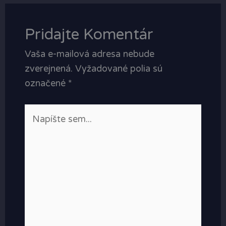
Pridajte Komentár
Vaša e-mailová adresa nebude
zverejnená.
Vyžadované polia sú
označené
*
Napíšte
sem...