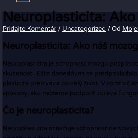
Neuroplasticita: Ak
Pridajte Komentár
/
Uncategorized
/ Od
Moje
Neuroplasticita: Ako náš mozo
Neuroplasticita je schopnosť mozgu prispôsobo
skúsenosti. Ešte donedávna sa predpokladalo,
plasticita pretrváva po celý život. V tomto čl
spôsoby, ako môžeme podporiť zdravé fungo
Čo je neuroplasticita?
Neuroplasticita označuje schopnosť nervových