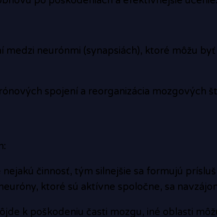
bnovu po poškodeniach a efektívnejšie učenie
í medzi neurónmi (synapsiách), ktoré môžu byť 
ónových spojení a reorganizácia mozgových št
h:
ejakú činnosť, tým silnejšie sa formujú príslu
neuróny, ktoré sú aktívne spoločne, sa navzájom
jde k poškodeniu časti mozgu, iné oblasti môžu