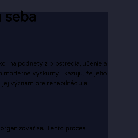
m seba
cii na podnety z prostredia, učenie a
no moderné výskumy ukazujú, že jeho
jej význam pre rehabilitáciu a
eorganizovať sa. Tento proces