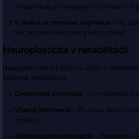
rehabilitácie po mozgových príhodách či 
V reakcii na zmyslovú depriváciu
– Ak člov
tak, že posilní iné zmysly (sluch, hmat).
Neuroplasticita v rehabilitácii
Neuroplasticita hrá kľúčovú úlohu v rehabilitá
založená rehabilitácia:
Opakovanie a intenzita
– Čím častejšie a 
Včasná intervencia
– Po úraze alebo mŕtvic
spojení.
Multisenzorická stimulácia
– Zapojenie via