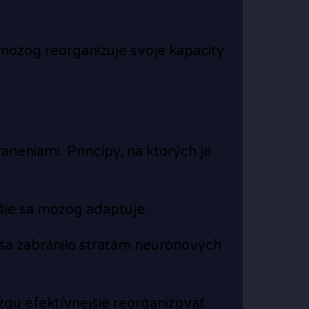
, mozog reorganizuje svoje kapacity
aneniami. Princípy, na ktorých je
jšie sa mozog adaptuje.
by sa zabránilo stratám neurónových
gu efektívnejšie reorganizovať