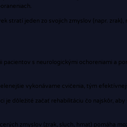
poraneniach.
ek stratí jeden zo svojich zmyslov (napr. zrak)
cii pacientov s neurologickými ochoreniami a por
cielenejšie vykonávame cvičenia, tým efektívne
i je dôležité začať rehabilitáciu čo najskôr, a
cerých zmyslov (zrak, sluch, hmat) pomáha moz