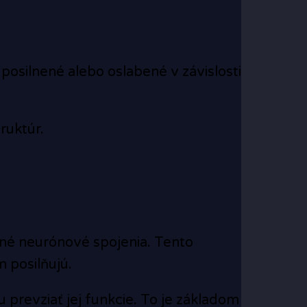
.
posilnené alebo oslabené v závislosti
ruktúr.
šné neurónové spojenia. Tento
 posilňujú.
 prevziať jej funkcie. To je základom