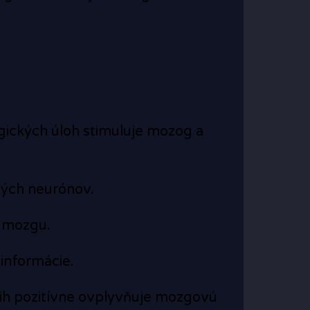
ogických úloh stimuluje mozog a
vých neurónov.
e mozgu.
informácie.
ih pozitívne ovplyvňuje mozgovú