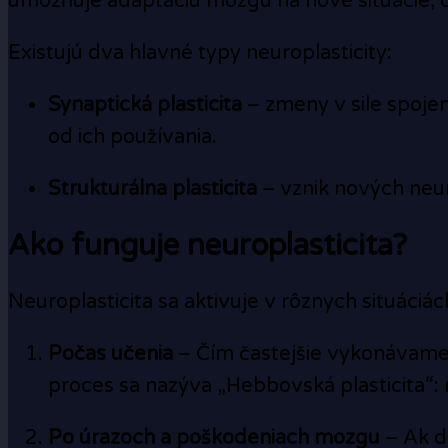
umožňuje adaptáciu mozgu na nové situácie, o
Existujú dva hlavné typy neuroplasticity:
Synaptická plasticita
– zmeny v sile spojen
od ich používania.
Strukturálna plasticita
– vznik nových neur
Ako funguje neuroplasticita?
Neuroplasticita sa aktivuje v rôznych situáciác
Počas učenia
– Čím častejšie vykonávame n
proces sa nazýva „Hebbovská plasticita“: 
Po úrazoch a poškodeniach mozgu
– Ak dô