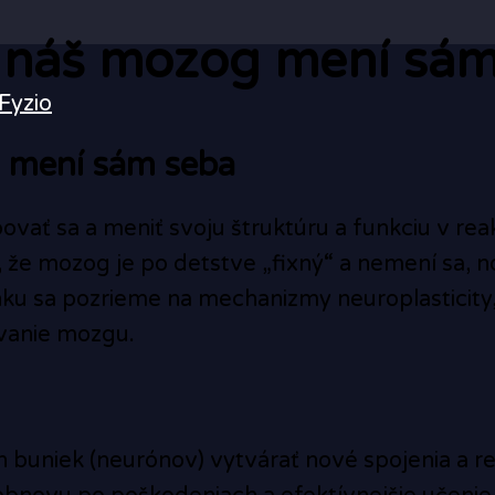
o náš mozog mení sá
Fyzio
g mení sám seba
vať sa a meniť svoju štruktúru a funkciu v reak
 že mozog je po detstve „fixný“ a nemení sa, 
ánku sa pozrieme na mechanizmy neuroplasticity, 
vanie mozgu.
 buniek (neurónov) vytvárať nové spojenia a r