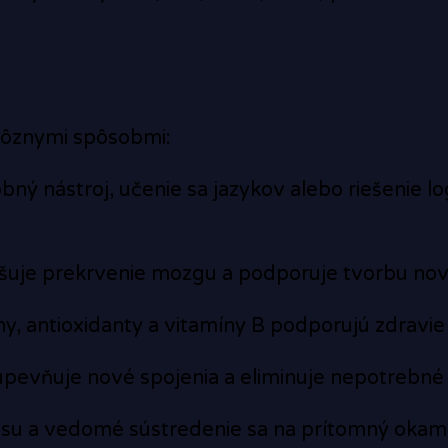
rôznymi spôsobmi:
ný nástroj, učenie sa jazykov alebo riešenie l
pšuje prekrvenie mozgu a podporuje tvorbu no
, antioxidanty a vitamíny B podporujú zdravi
evňuje nové spojenia a eliminuje nepotrebné 
esu a vedomé sústredenie sa na prítomný okam